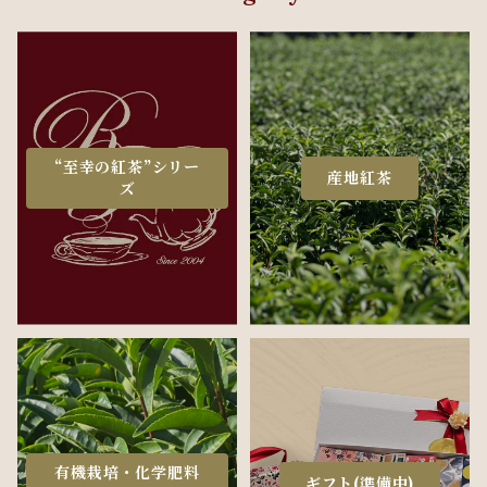
“至幸の紅茶”シリー
産地紅茶
ズ
有機栽培・化学肥料
ギフト(準備中)