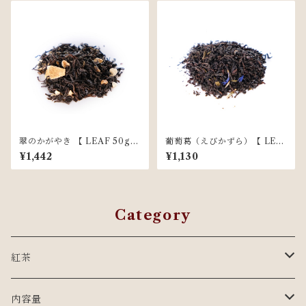
翠のかがやき 【 LEAF 50g
葡萄葛（えびかずら）【 LEA
】
F 50g 】
¥1,442
¥1,130
Category
紅茶
至幸の紅茶シリーズ
内容量