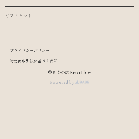
有機栽培紅茶（オーガニック）・化学肥料不使用
LEAF 50g
ギフトセット
インド
産地紅茶
LEAF 5g
プライバシーポリシー
台湾
インド
カフェインレスティー
TEA BAG 10個入
特定商取引法に基づく表記
ネパール
スリランカ
TEA BAG １個入
© 紅茶の店 RiverFlow
Powered by
日本
中国
ネパール
台湾