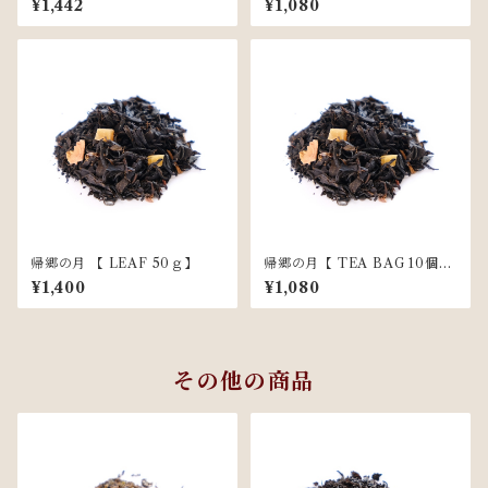
¥1,442
¥1,080
帰郷の月 【 LEAF 50ｇ】
帰郷の月【 TEA BAG 10個入
】
¥1,400
¥1,080
その他の商品