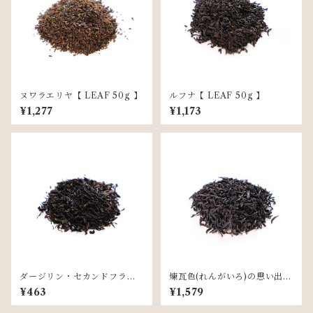
ヌワラエリヤ【 LEAF 50g 】
ルフナ【 LEAF 50g 】
¥1,277
¥1,173
ダージリン・セカンドフラッ
煉瓦色(れんがいろ)の思い出【
シュ【 LEAF 5g 】
LEAF 50g 】
¥463
¥1,579