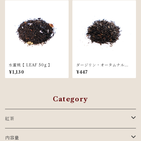
水蜜桃【 LEAF 50g 】
ダージリン・オータムナル【
LEAF 5g 】
¥1,130
¥447
Category
紅茶
至幸の紅茶シリーズ
内容量