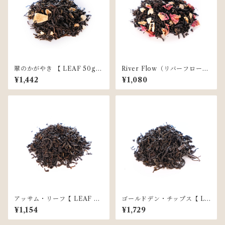
翠のかがやき 【 LEAF 50g
River Flow（リバーフロー）
】
【 TEA BAG 10個入 】
¥1,442
¥1,080
アッサム・リーフ【 LEAF 50
ゴールドデン・チップス【 LE
g 】
AF 50g 】
¥1,154
¥1,729