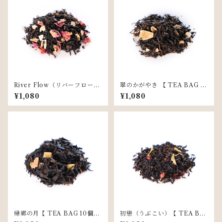
River Flow（リバーフロー）
翠のかがやき 【 TEA BAG 10
【 TEA BAG 10個入 】
個入 】
¥1,080
¥1,080
帰郷の月【 TEA BAG 10個入
初戀（うぶこい）【 TEA BA
】
G 10個入 】