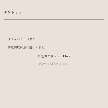
有機栽培紅茶（オーガニック）・化学肥料不使用
LEAF 50g
ギフトセット
インド
産地紅茶
LEAF 5g
プライバシーポリシー
台湾
インド
カフェインレスティー
TEA BAG 10個入
特定商取引法に基づく表記
ネパール
スリランカ
TEA BAG １個入
© 紅茶の店 RiverFlow
Powered by
日本
中国
ネパール
台湾